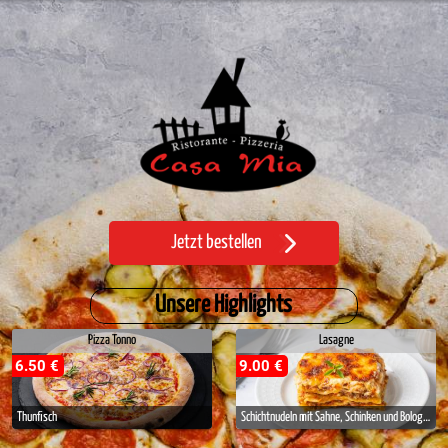
Jetzt bestellen
Unsere Highlights
Pizza Tonno
Lasagne
6.50 €
9.00 €
Thunfisch
Schichtnudeln mit Sahne, Schinken und Bolognesesoße -hausgemacht-