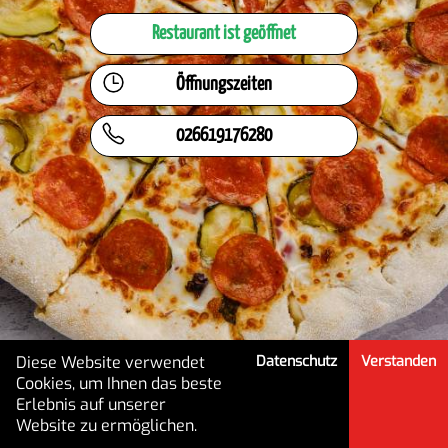
Restaurant ist geöffnet
Öffnungszeiten
026619176280
Diese Website verwendet
Datenschutz
Verstanden
Cookies, um Ihnen das beste
Erlebnis auf unserer
HOME
MENÜ
MEIN KONTO
Website zu ermöglichen.